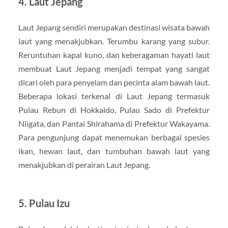
4. Laut Jepang
Laut Jepang sendiri merupakan destinasi wisata bawah
laut yang menakjubkan. Terumbu karang yang subur.
Reruntuhan kapal kuno, dan keberagaman hayati laut
membuat Laut Jepang menjadi tempat yang sangat
dicari oleh para penyelam dan pecinta alam bawah laut.
Beberapa lokasi terkenal di Laut Jepang termasuk
Pulau Rebun di Hokkaido, Pulau Sado di Prefektur
Niigata, dan Pantai Shirahama di Prefektur Wakayama.
Para pengunjung dapat menemukan berbagai spesies
ikan, hewan laut, dan tumbuhan bawah laut yang
menakjubkan di perairan Laut Jepang.
5. Pulau Izu