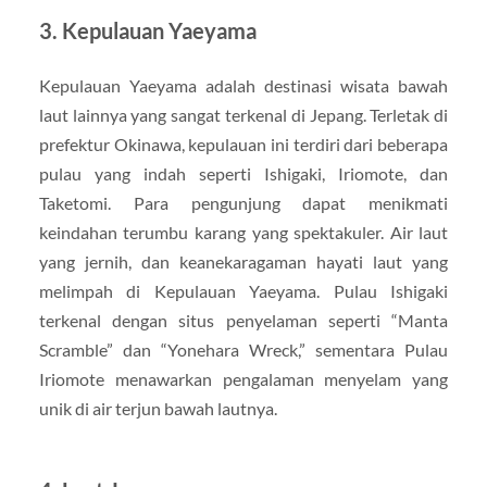
3. Kepulauan Yaeyama
Kepulauan Yaeyama adalah destinasi wisata bawah
laut lainnya yang sangat terkenal di Jepang. Terletak di
prefektur Okinawa, kepulauan ini terdiri dari beberapa
pulau yang indah seperti Ishigaki, Iriomote, dan
Taketomi. Para pengunjung dapat menikmati
keindahan terumbu karang yang spektakuler. Air laut
yang jernih, dan keanekaragaman hayati laut yang
melimpah di Kepulauan Yaeyama. Pulau Ishigaki
terkenal dengan situs penyelaman seperti “Manta
Scramble” dan “Yonehara Wreck,” sementara Pulau
Iriomote menawarkan pengalaman menyelam yang
unik di air terjun bawah lautnya.