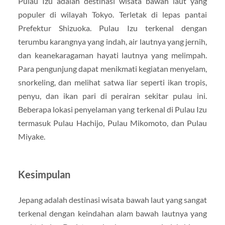
Pulau Izu adalah destinasi wisata bawah laut yang
populer di wilayah Tokyo. Terletak di lepas pantai
Prefektur Shizuoka. Pulau Izu terkenal dengan
terumbu karangnya yang indah, air lautnya yang jernih,
dan keanekaragaman hayati lautnya yang melimpah.
Para pengunjung dapat menikmati kegiatan menyelam,
snorkeling, dan melihat satwa liar seperti ikan tropis,
penyu, dan ikan pari di perairan sekitar pulau ini.
Beberapa lokasi penyelaman yang terkenal di Pulau Izu
termasuk Pulau Hachijo, Pulau Mikomoto, dan Pulau
Miyake.
Kesimpulan
Jepang adalah destinasi wisata bawah laut yang sangat
terkenal dengan keindahan alam bawah lautnya yang