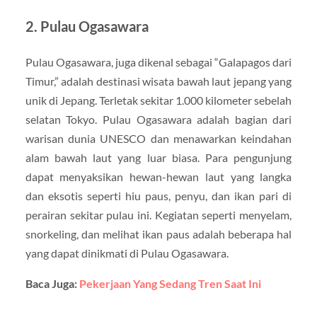
2. Pulau Ogasawara
Pulau Ogasawara, juga dikenal sebagai “Galapagos dari
Timur,” adalah destinasi wisata bawah laut jepang yang
unik di Jepang. Terletak sekitar 1.000 kilometer sebelah
selatan Tokyo. Pulau Ogasawara adalah bagian dari
warisan dunia UNESCO dan menawarkan keindahan
alam bawah laut yang luar biasa. Para pengunjung
dapat menyaksikan hewan-hewan laut yang langka
dan eksotis seperti hiu paus, penyu, dan ikan pari di
perairan sekitar pulau ini. Kegiatan seperti menyelam,
snorkeling, dan melihat ikan paus adalah beberapa hal
yang dapat dinikmati di Pulau Ogasawara.
Baca Juga:
Pekerjaan Yang Sedang Tren Saat Ini