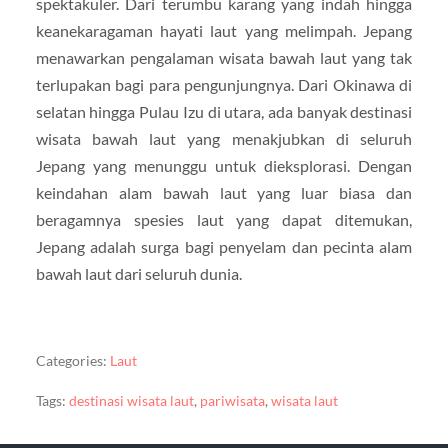
spektakuler. Dari terumbu karang yang indah hingga
keanekaragaman hayati laut yang melimpah. Jepang
menawarkan pengalaman wisata bawah laut yang tak
terlupakan bagi para pengunjungnya. Dari Okinawa di
selatan hingga Pulau Izu di utara, ada banyak destinasi
wisata bawah laut yang menakjubkan di seluruh
Jepang yang menunggu untuk dieksplorasi. Dengan
keindahan alam bawah laut yang luar biasa dan
beragamnya spesies laut yang dapat ditemukan,
Jepang adalah surga bagi penyelam dan pecinta alam
bawah laut dari seluruh dunia.
Categories:
Laut
Tags:
destinasi wisata laut
,
pariwisata
,
wisata laut