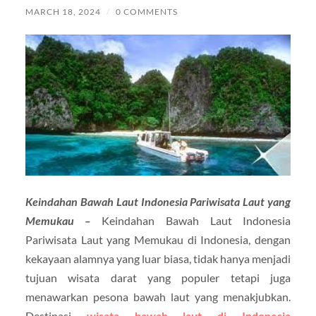
MARCH 18, 2024
/
0 COMMENTS
Keindahan Bawah Laut Indonesia Pariwisata Laut yang
Memukau –
Keindahan Bawah Laut Indonesia
Pariwisata Laut yang Memukau
di Indonesia, dengan
kekayaan alamnya yang luar biasa, tidak hanya menjadi
tujuan wisata darat yang populer tetapi juga
menawarkan pesona bawah laut yang menakjubkan.
Destinasi
wisata bawah laut
di Indonesia