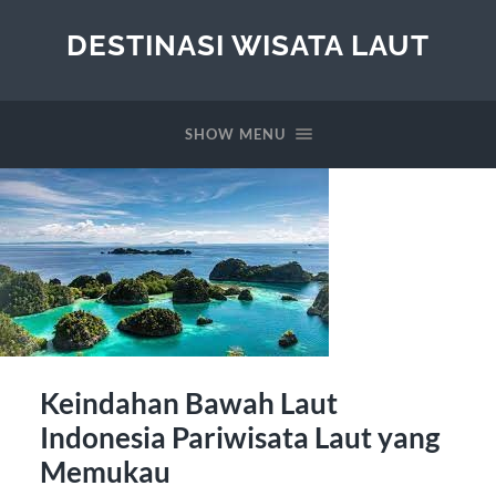
DESTINASI WISATA LAUT
SHOW MENU
Keindahan Bawah Laut
Indonesia Pariwisata Laut yang
Memukau