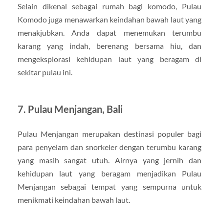
Selain dikenal sebagai rumah bagi komodo, Pulau
Komodo juga menawarkan keindahan bawah laut yang
menakjubkan. Anda dapat menemukan terumbu
karang yang indah, berenang bersama hiu, dan
mengeksplorasi kehidupan laut yang beragam di
sekitar pulau ini.
7. Pulau Menjangan, Bali
Pulau Menjangan merupakan destinasi populer bagi
para penyelam dan snorkeler dengan terumbu karang
yang masih sangat utuh. Airnya yang jernih dan
kehidupan laut yang beragam menjadikan Pulau
Menjangan sebagai tempat yang sempurna untuk
menikmati keindahan bawah laut.