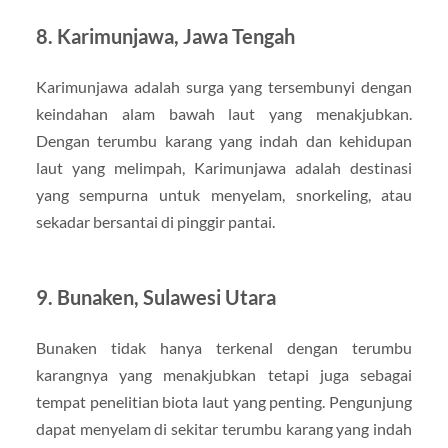
8. Karimunjawa, Jawa Tengah
Karimunjawa adalah surga yang tersembunyi dengan
keindahan alam bawah laut yang menakjubkan.
Dengan terumbu karang yang indah dan kehidupan
laut yang melimpah, Karimunjawa adalah destinasi
yang sempurna untuk menyelam, snorkeling, atau
sekadar bersantai di pinggir pantai.
9. Bunaken, Sulawesi Utara
Bunaken tidak hanya terkenal dengan terumbu
karangnya yang menakjubkan tetapi juga sebagai
tempat penelitian biota laut yang penting. Pengunjung
dapat menyelam di sekitar terumbu karang yang indah